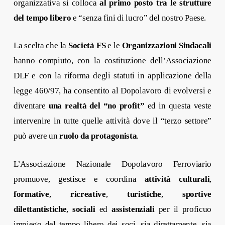
organizzativa si colloca
al primo posto tra le strutture
del tempo libero
e “senza fini di lucro” del nostro Paese.
La scelta che la
Società FS
e le
Organizzazioni Sindacali
hanno compiuto, con la costituzione dell’Associazione
DLF e con la riforma degli statuti in applicazione della
legge 460/97, ha consentito al Dopolavoro di evolversi e
diventare
una realtà del “no profit”
ed in questa veste
intervenire in tutte quelle attività dove il “terzo settore”
può avere un
ruolo da protagonista
.
L’Associazione Nazionale Dopolavoro Ferroviario
promuove, gestisce e coordina
attività culturali
,
formative
,
ricreative
,
turistiche
,
sportive
dilettantistiche
,
sociali
ed
assistenziali
per il proficuo
impiego del tempo libero dei soci, sia direttamente, sia