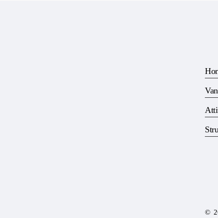
Ho
Van
Atti
Stru
©
2