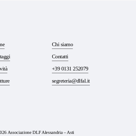
me
Chi siamo
taggi
Contatti
vità
+39 0131 252079
tture
segreteria@dlfal.it
026
Associazione DLF Alessandria – Asti