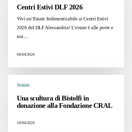
DLF
Centri Estivi DLF 2026
2026
Vivi un’Estate Indimenticabile ai Centri Estivi
2026 del DLF Alessandria! L’estate è alle porte e
noi…
09/04/2026
Una
Notizie
scultura
di
Una scultura di Bistolfi in
donazione alla Fondazione CRAL
Bistolfi
in
donazione
10/04/2026
alla