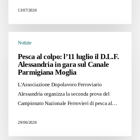
successo
per
13/07/2026
la
cicloturistica
Pesca
del
Notizie
al
D.L.F.
colpo:
Pesca al colpo: l’11 luglio il D.L.F.
a
Alessandria in gara sul Canale
l’11
favore
Parmigiana Moglia
luglio
della
il
L'Associazione Dopolavoro Ferroviario
Lilt
D.L.F.
Alessandria organizza la seconda prova del
Alessandria
Campionato Nazionale Ferrovieri di pesca al…
in
gara
29/06/2026
sul
Canale