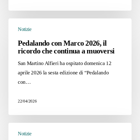
Pedalando
Notizie
con
Marco
Pedalando con Marco 2026, il
ricordo che continua a muoversi
2026,
il
San Martino Alfieri ha ospitato domenica 12
ricordo
aprile 2026 la sesta edizione di “Pedalando
che
con…
continua
a
22/04/2026
muoversi
Centri
Notizie
Estivi