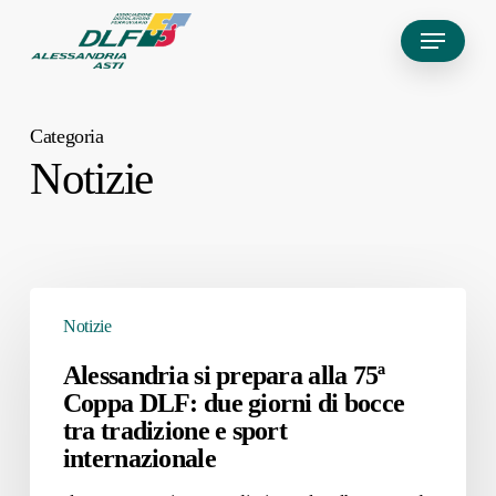
Skip
Menu
to
main
content
Categoria
Notizie
Alessandria
Notizie
si
prepara
Alessandria si prepara alla 75ª
Coppa DLF: due giorni di bocce
alla
tra tradizione e sport
75ª
internazionale
Coppa