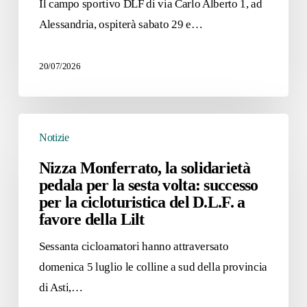
DLF:
Il campo sportivo DLF di via Carlo Alberto 1, ad
due
Alessandria, ospiterà sabato 29 e…
giorni
di
20/07/2026
bocce
tra
Nizza
tradizione
Notizie
Monferrato,
e
la
Nizza Monferrato, la solidarietà
sport
pedala per la sesta volta: successo
solidarietà
internazionale
per la cicloturistica del D.L.F. a
pedala
favore della Lilt
per
la
Sessanta cicloamatori hanno attraversato
sesta
domenica 5 luglio le colline a sud della provincia
volta:
di Asti,…