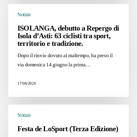
ISOLANGA,
Parmigiana
Notizie
debutto
Moglia
a
ISOLANGA, debutto a Repergo di
Isola d’Asti: 63 ciclisti tra sport,
Repergo
territorio e tradizione.
di
Isola
Dopo il rinvio dovuto al maltempo, ha preso il
d’Asti:
via domenica 14 giugno la prima…
63
ciclisti
17/06/2026
tra
sport,
Festa
territorio
Notizie
de
e
LoSport
tradizione.
Festa de LoSport (Terza Edizione)
(Terza