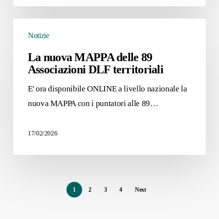
Fondazione
La
CRAL
Notizie
nuova
MAPPA
La nuova MAPPA delle 89
Associazioni DLF territoriali
delle
89
E' ora disponibile ONLINE a livello nazionale la
Associazioni
nuova MAPPA con i puntatori alle 89…
DLF
territoriali
17/02/2026
1
2
3
4
Next