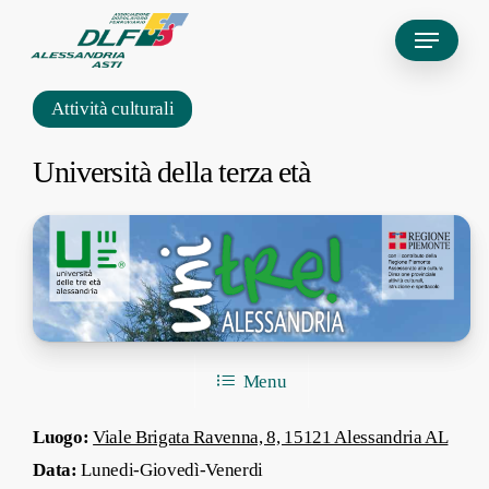
Skip
Menu
to
main
Attività culturali
content
Università della terza età
Menu
Luogo:
Viale Brigata Ravenna, 8, 15121 Alessandria AL
Data:
Lunedi-Giovedì-Venerdi