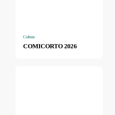
Cultura
COMICORTO 2026
Università
della
terza
età