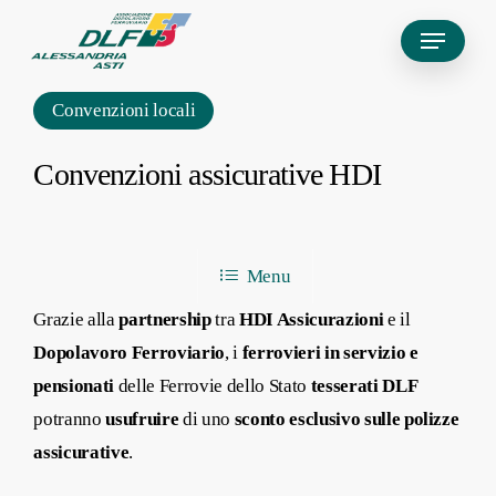
Skip
Menu
to
main
Convenzioni locali
content
Convenzioni assicurative HDI
Menu
Grazie alla
partnership
tra
HDI Assicurazioni
e il
Dopolavoro Ferroviario
, i
ferrovieri in servizio e
pensionati
delle Ferrovie dello Stato
tesserati DLF
potranno
usufruire
di uno
sconto esclusivo sulle polizze
assicurative
.