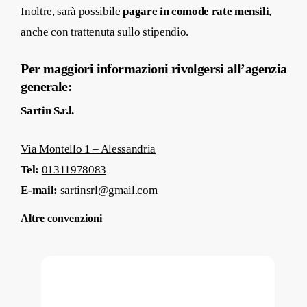
Inoltre, sarà possibile
pagare in comode rate mensili
,
anche con trattenuta sullo stipendio.
Per maggiori informazioni rivolgersi all’agenzia
generale:
Sartin S.r.l.
Via Montello 1 – Alessandria
Tel:
01311978083
E-mail:
sartinsrl@gmail.com
Altre convenzioni
Convenzioni
assicurative
HDI