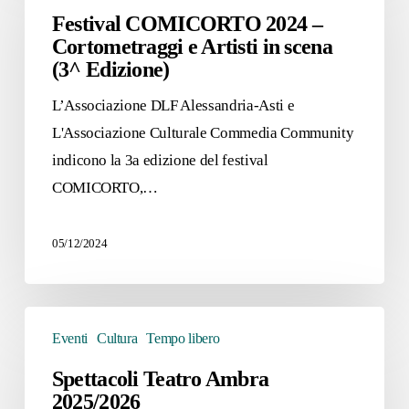
2024
Festival COMICORTO 2024 –
Cortometraggi e Artisti in scena
–
(3^ Edizione)
Cortometraggi
e
L’Associazione DLF Alessandria-Asti e
Artisti
L'Associazione Culturale Commedia Community
in
indicono la 3a edizione del festival
scena
COMICORTO,…
(3^
Edizione)
05/12/2024
Spettacoli
Eventi
Cultura
Tempo libero
Teatro
Ambra
Spettacoli Teatro Ambra
2025/2026
2025/2026