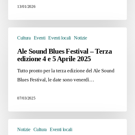
13/01/2026
Ale
Cultura
Eventi
Eventi locali
Notizie
Sound
Blues
Ale Sound Blues Festival – Terza
edizione 4 e 5 Aprile 2025
Festival
–
Tutto pronto per la terza edizione del Ale Sound
Terza
Blues Festival, le date sono venerdì…
edizione
4
07/03/2025
e
5
Aprile
Festival
Notizie
Cultura
Eventi locali
2025
COMICORTO