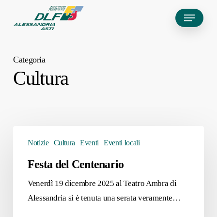
Skip
Menu
to
main
content
Categoria
Cultura
Festa
Notizie
Cultura
Eventi
Eventi locali
del
Centenario
Festa del Centenario
Venerdì 19 dicembre 2025 al Teatro Ambra di
Alessandria si è tenuta una serata veramente…